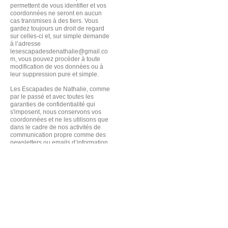
permettent de vous identifier et vos
coordonnées ne seront en aucun
cas transmises à des tiers. Vous
gardez toujours un droit de regard
sur celles-ci et, sur simple demande
à l’adresse
lesescapadesdenathalie@gmail.co
m
, vous pouvez procéder à toute
modification de vos données ou à
leur suppression pure et simple.
Les Escapades de Nathalie, comme
par le passé et avec toutes les
garanties de confidentialité qui
s'imposent, nous conservons vos
coordonnées et ne les utilisons que
dans le cadre de nos activités de
communication propre comme des
newsletters ou emails d’information.
Nous nous engageons à ne pas
diffuser ces données à des tiers.
Consultez les conditions générales
d'utilisation de notre site
© 2021 by Les Escapades de
Nathalie. Proudly created with
Wix.com